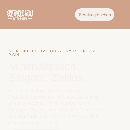
Beratung buchen
DEIN FINELINE TATTOO IN FRANKFURT AM
MAIN
Minimalistisch.
Elegant. Zeitlos.
Entdecke filigrane Fineline Tattoos in
Frankfurt – gestochen mit Liebe zum Detail,
minimalistischer Ästhetik und zeitloser
Eleganz. Christina vom Stanislav Tattoo Club
ist deine Spezialistin für hochwertige, feine
Linienkunst auf der Haut.